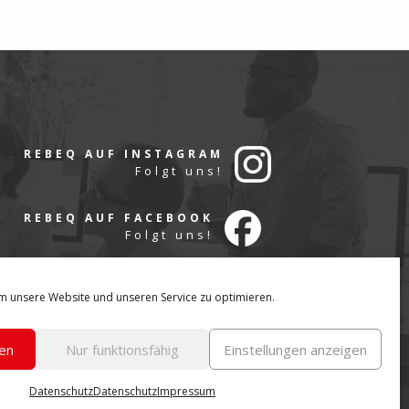
REBEQ AUF INSTAGRAM
Folgt uns!
REBEQ AUF FACEBOOK
Folgt uns!
IMPRESSUM
AGBS
DATENSCHUTZ
m unsere Website und unseren Service zu optimieren.
HINWEISGEBERSYSTEM
KONTAKT
© 2026 rebeq GmbH
en
Nur funktionsfähig
Einstellungen anzeigen
Datenschutz
Datenschutz
Impressum