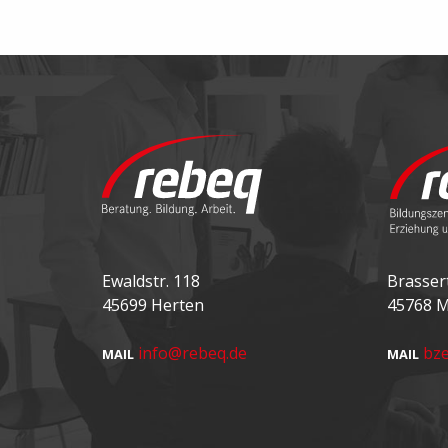
Ewaldstr. 118
Brassert
45699 Herten
45768 M
info@rebeq.de
bz
MAIL
MAIL